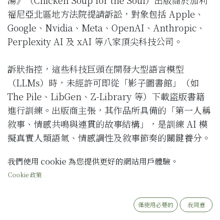
福尼亞北區地方法院提請訴訟，對象包括 Apple、
Google、Nvidia、Meta、OpenAI、Anthropic、
Perplexity AI 及 xAI 等八家頂尖科技公司。
訴狀指控，這些科技巨頭在開發大型語言模型
（LLMs）時，未經許可即從「影子圖書館」（如
The Pile、LibGen、Z-Library 等）下載盜版書籍
進行訓練。出版商主張，其作品所具備的「第一人稱
敘事、情感共鳴與連貫的故事結構」，是訓練 AI 模
擬真實人類語氣、情感調性及敘事節奏的關鍵養分。
原告強調，被告利用這些「竊取而來的創意表現」構
我們使用 cookie 為您提供更好的網站用戶體驗。
建了價值數千億美元的商業技術，卻未向版權所有者
Cookie 政策
支付授權費用或提供補償。
1. 「數據來源」的合法性已成為 AI 專利與商標的致
僅使用必要的
我同意
命傷