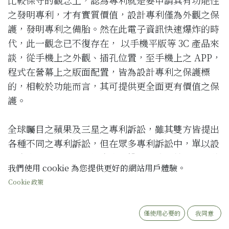
之發明專利，才有實質價值，設計專利僅為外觀之保
護，發明專利之備胎。然在此電子資訊快速爆炸的時
代，此一觀念已不復存在， 以手機平版等 3C 產品來
談，從手機上之外觀、插孔位置，至手機上之 APP，
程式在營幕上之版面配置，皆為設計專利之保護標
的，相較於功能而言，其可提供更全面更有價值之保
護。
全球矚目之蘋果及三星之專利訴訟，雖其雙方皆提出
各種不同之專利訴訟，但在眾多專利訴訟中，單以設
計專利，三星即因設計專利侵權，需賠償蘋果 5.39億
我們使用 cookie 為您提供更好的網站用戶體驗。
美元之多，可由以下幾件蘋果之設計專利得知，設計
Cookie 政策
專利保護的範圍極廣，並可藉由設計專利之保護，大
大提升產品之全面侵權防護，在顯而易見肉眼可觀之
的部分，提高產品之識別度及保護。
僅使用必要的
我同意