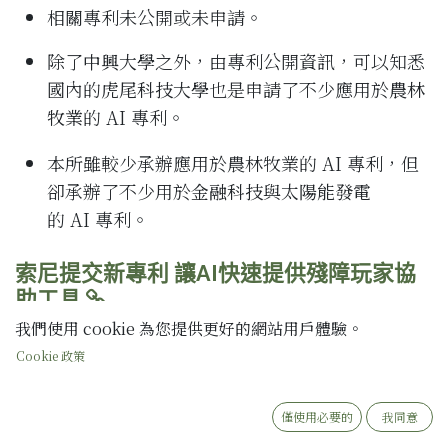
相關專利未公開或未申請。
除了
中興大學
之外，由專利公開資訊，可以知悉
國內的
虎尾科技大學
也是申請了不少應用於
農林
牧業
的
AI
專利。
本所雖較少承辦應用於農林牧業的
AI
專利，但
卻承辦了不少用於
金融科技
與
太陽能發電
的
AI
專利。
索尼提交新專利 讓AI快速提供殘障玩家協
助工具
我們使用 cookie 為您提供更好的網站用戶體驗。
AI
技術的應用越來越多元，這個專利造福了身障
Cookie 政策
者，讓身障者也可以享受遊戲。
這幾年下來，
AI
類的應用專利越來越多，而通過
僅使用必要的
我同意
專利的難度也逐漸增加，不能僅僅單純是想得到