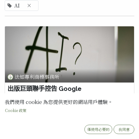
AI
×
法如專利商標事務所
出版巨頭聯手控告 Google
近日，包含 Hachette、Cengage、Elsevier 等大型出版商以及多位
我們使用 cookie 為您提供更好的網站用戶體驗。
知名暢銷作家，於美國紐約南區聯邦地區法院（SDNY）對 Google
提起著作權侵權的集體訴訟。原告指控 Google 在開發與訓練其生成
Cookie 政策
式 AI 模型（Gemini）的過程中，進行了規模龐大且未經授權的版權
侵害。 本案核心控訴包含： 越界濫用既有授權： Google 擅自將過去
為 Google Books 等服務...
僅使用必要的
我同意
AI
生成式 AI