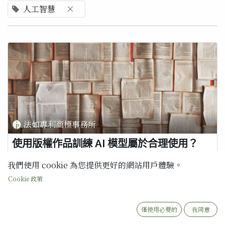
人工智慧
×
法如專利商標事務所
使用版權作品訓練 AI 模型屬於合理使用？
舊金山聯邦地區法院於 2025 年 6 月 23 日由 William Alsup 法官作
我們使用 cookie 為您提供更好的網站用戶體驗。
出裁決，涉及 Anthropic 公司使用版權材料來訓練其 AI 服務
Claude。法院裁定，將版權作品用於訓練 AI 模型是「極具變革性」
Cookie 政策
的，因此屬於合理使用。然而，裁決也指出，Anthropic 使用「盜
版」副本建立中央數位圖書館的行為不屬於合理使用，此問題將進入
審判階段。這項裁決對 AI 公司而言是一...
僅使用必要的
我同意
AI
人工智慧