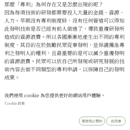
那麼「專利」為何存在又是怎麼出現的呢？
因為每項技術的研發都需要投入大量的金錢、資源、
人力。早期沒有專利制度時，沒有任何管道可以得知
此發明技術是否已經有前人做過了，導致重複研發所
造成的資源浪費。所以各國漸漸地產生出不同的專利
制度，其目的在於鼓勵民眾從事發明，並保護獲准專
利之發明人的權利，且最重要的是可以減少重複發明
的資源浪費。民眾可以依自己所發現或研究發展的技
術內容去做不同類型的專利申請，以保障自己的發明
成果。
再來想想看你有沒有看過商品外包裝上標示的「
專利
我們使用 cookie 為您提供更好的網站用戶體驗。
號
」呢？
Cookie 政策
商品外包裝上標示的「專利號」就是人們生活中最常
碰到專利權的地方了，而「專利號」就是智慧財產局
僅使用必要的
我同意
在授予專利權時給予的專利編號，也就是說根據該號