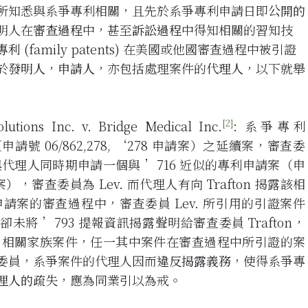
所知悉與系爭專利相關，且先於系爭專利申請日即
公開的
明人在
審查過程
中，甚至
訴訟過程
中得知相關的習知技
專利
(family patents)
在美國或他國審查過程中被引證
於
發明人
，
申請人
，亦包括處理案件的
代理人
，以下就舉
[2]
utions Inc. v. Bridge Medical Inc.
: 系爭專利
母案（申請號 06/862,278, ‘278 申請案）之延續案，審查委
sson 與代理人同時期申請一個與 ’716 近似的專利申請案（申
 申請案），審查委員為 Lev. 而代理人有向 Trafton 揭露該相
9 申請案的審查過程中，審查委員 Lev. 所引用的引證案件
代理人卻未將 ’793 提報資訊揭露聲明給審查委員 Trafton，
149 相關家族案件，任一其中案件在審查過程中所引證的案
委員，系爭案件的代理人因而
違反揭露義務
，使得系爭專
理人的疏失
，應為同業引以為戒。