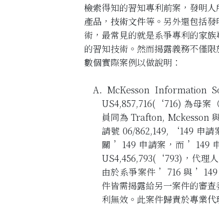
檢索
得知的習知專利前案，發明人
產品
，
技術文件
等。另外還包括發
術，最常見的就是系爭專利的
家族
的習知技術。然而揭露義務不僅限
數個實際案例以做說明：
A. McKesson Information Sol
US4,857,716(‘716) 為
員同為 Trafton, Mcke
請號 06/862,149, ‘149
關 ’149 申請案，而 ’14
US4,456,793(‘793)，
由於系爭案件 ’716 與 ’
件皆需揭露給另一案件的審查
利無效。此案件歸責於
專業代