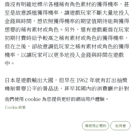
商沒有明確地標示各種稀有角色素材的獲得機率，甚
至是故意誤植獲得機率，讓遊戲玩家不斷大量地投入
金錢與時間，想依照獲得機率的期望值期待能夠獲得
想要的稀有素材或角色。另外，還有遊戲廠商在玩家
初期付費時給予較高之稀有素材或角色的獲得機率，
但在之後，卻故意調低玩家之稀有素材或角色的獲得
機率，以讓玩家可以更多地投入金錢與時間在遊戲
中。
日本是遊戲輸出大國，但早在 1962 年就有訂出抽獎
機制需要公平的
景品法
，甚至其國內的消費廳也針對
遊戲廠商不實的稀有素材或角色的獲得機率曾做出裁
我們使用 cookie 為您提供更好的網站用戶體驗。
罰。反觀我國，目前並無法律規範遊戲業者。然而，
Cookie 政策
回過頭來，會有這些現象，全是遊戲廠商徹底利用了
玩家的人性，甚至日本遊戲廠商卡普空還曾針對掉寶
僅使用必要的
我同意
機率如何控制的技術方案申請了專利，其公開號碼為