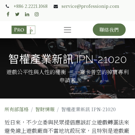
+886 2.2221.1068
service@professionip.com
聯絡我們
智權產業新訊 IPN-21020
遊戲公平性與人性的權衡 — 一窺卡普空的掉寶專利
申請案
所有部落格
智財情報
智權產業新訊 IPN-21020
近日來，不少立委與民眾提倡應該訂立
遊戲轉蛋法
來
避免線上遊戲廠商不當地坑殺玩家，且特別是遊戲廠