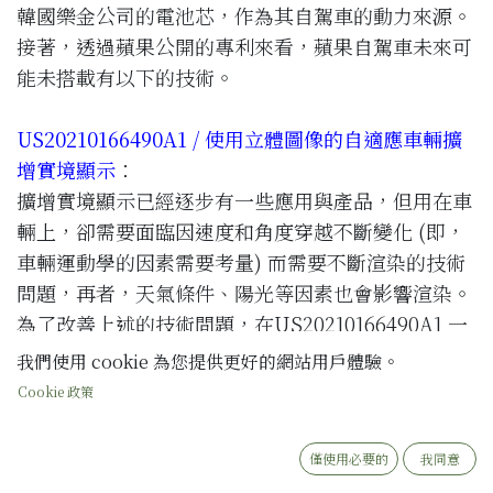
韓國樂金公司的電池芯，作為其自駕車的動力來源。
接著，透過蘋果公開的專利來看，蘋果自駕車未來可
能未搭載有以下的技術。
US20210166490A1 / 使用立體圖像的自適應車輛擴
增實境顯示
：
擴增實境顯示已經逐步有一些應用與產品，但用在車
輛上，卻需要面臨因速度和角度穿越不斷變化 (即，
車輛運動學的因素需要考量) 而需要不斷渲染的技術
問題，再者，天氣條件、陽光等因素也會影響渲染。
為了改善上述的技術問題，在US20210166490A1 一
案中，其係透過計算機設備先獲取由至少一個
傳感器
我們使用 cookie 為您提供更好的網站用戶體驗。
捕獲
的真實世界場景環境的傳感器數據，接著，至少
Cookie 政策
基於傳感器數據和針對環境預先生成的
3D 網格數據
來
渲染
環境的虛擬內容，之後，確定渲染的虛擬內容
僅使用必要的
我同意
將被投影到的環境區域的一種或多種顏色或照明信