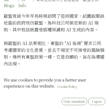
Blogs
Info
歐盟官員今年早些時候訪問了亞洲國家，試圖說服該
地區的政府效仿歐盟，為科技公司制定新的 AI 規
則，其中包括披露受版權保護和 AI 生成的內容。
與歐盟的 AI 法案相比，東盟的 "AI 指南" 要求公司
考慮國家的文化差異，並且不規定不可接受的風險類
別。像所有東盟政策一樣，它是自願的，旨在指導國
內法規。
東南亞國家擁有近 7 億人口和超過 1000 個民族和文
We use cookies to provide you a better user
化，在審查、錯誤信息、公共內容和仇恨言論方面有
experience on this website.
Cookie Policy
截然不同的規則，這可能會影響 AI 法規。例如，泰
國有法律禁止批評其君主。
Only essentials
I agree